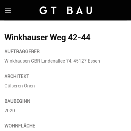
Skip
to
content
Winkhauser Weg 42-44
AUFTRAGGEBER
Winkhausen GBR Lindenallee 74, 45127 Essen
ARCHITEKT
Gülseren Önen
BAUBEGINN
2020
WOHNFLÄCHE